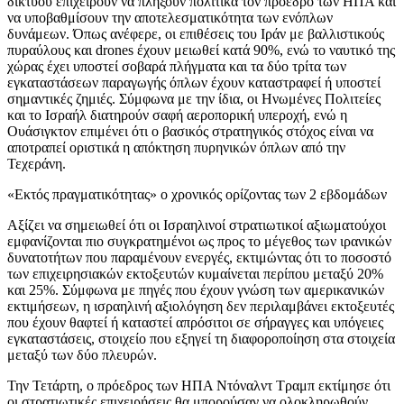
δικτύου επιχειρούν να πλήξουν πολιτικά τον πρόεδρο των ΗΠΑ και
να υποβαθμίσουν την αποτελεσματικότητα των ενόπλων
δυνάμεων. Όπως ανέφερε, οι επιθέσεις του Ιράν με βαλλιστικούς
πυραύλους και drones έχουν μειωθεί κατά 90%, ενώ το ναυτικό της
χώρας έχει υποστεί σοβαρά πλήγματα και τα δύο τρίτα των
εγκαταστάσεων παραγωγής όπλων έχουν καταστραφεί ή υποστεί
σημαντικές ζημιές. Σύμφωνα με την ίδια, οι Ηνωμένες Πολιτείες
και το Ισραήλ διατηρούν σαφή αεροπορική υπεροχή, ενώ η
Ουάσιγκτον επιμένει ότι ο βασικός στρατηγικός στόχος είναι να
αποτραπεί οριστικά η απόκτηση πυρηνικών όπλων από την
Τεχεράνη.
«Εκτός πραγματικότητας» ο χρονικός ορίζοντας των 2 εβδομάδων
Αξίζει να σημειωθεί ότι οι Ισραηλινοί στρατιωτικοί αξιωματούχοι
εμφανίζονται πιο συγκρατημένοι ως προς το μέγεθος των ιρανικών
δυνατοτήτων που παραμένουν ενεργές, εκτιμώντας ότι το ποσοστό
των επιχειρησιακών εκτοξευτών κυμαίνεται περίπου μεταξύ 20%
και 25%. Σύμφωνα με πηγές που έχουν γνώση των αμερικανικών
εκτιμήσεων, η ισραηλινή αξιολόγηση δεν περιλαμβάνει εκτοξευτές
που έχουν θαφτεί ή καταστεί απρόσιτοι σε σήραγγες και υπόγειες
εγκαταστάσεις, στοιχείο που εξηγεί τη διαφοροποίηση στα στοιχεία
μεταξύ των δύο πλευρών.
Την Τετάρτη, ο πρόεδρος των ΗΠΑ Ντόναλντ Τραμπ εκτίμησε ότι
οι στρατιωτικές επιχειρήσεις θα μπορούσαν να ολοκληρωθούν