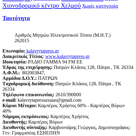
Χιονοδρομικό κέντρο Χελμού
Χωρίς κατηγορία
Ταυτότητα
Αριθμός Μητρώο Ηλεκτρονικού Τύπου (Μ.Η.Τ.)
262015
Επωνυμία:
kalavrytapress.gr
Διακριτικός Τίτλος
:
www.kalavrytapress.gr
Ιδιοκτησία:
ΡΑΔΙΟ ΓΑΜΜΑ 94 FM EE
Έδρας της επιχείρησης:
Πατρών Κλάους 128, Πάτρα , ΤΚ 26334
Α.Φ.Μ.:
802003847,
Αρμόδια Δ.Ο.Υ.:
ΠΑΤΡΩΝ
Tαχυδρομική διεύθυνση:
Πατρών Κλάους 128, Πάτρα , ΤΚ
26334
Tηλέφωνο επικοινωνίας:
2610/390000
e-mail:
kalavrytapressaxaias@gmail.com
Κύριοι Μέτοχοι:
Καμπέρος Χρήστος 60% - Καμπέρος Βύρων
40%
Νόμιμος εκπρόσωπος:
Καμπέρος Χρήστος
Διευθυντής:
Καμπέρος Βύρων
Διευθυντής σύνταξης:
Καρβουνιάρης Γεώργιος, Δημοσιογράφος-
Γεν. Γραμματέας ΕΣΗΕΠΗΝ