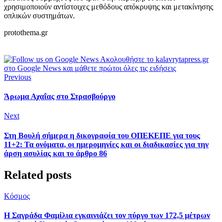
χρησιμοποιούν αντίστοιχες μεθόδους απόκρυψης και μετακίνησης
οπλικών συστημάτων.
protothema.gr
Ακολουθήστε το kalavrytapress.gr
στο Google News και μάθετε πρώτοι όλες τις ειδήσεις
Previous
Άρωμα Αχαΐας στο Στρασβούργο
Next
Στη Βουλή σήμερα η δικογραφία του ΟΠΕΚΕΠΕ για τους
11+2: Τα ονόματα, οι ημερομηνίες και οι διαδικασίες για την
άρση ασυλίας και το άρθρο 86
Related posts
Κόσμος
Η Σαγράδα Φαμίλια εγκαινιάζει τον πύργο των 172,5 μέτρων