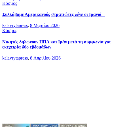
Κόσμος
Συλλάβαμε Αμερικανούς στρατιώτες λένε οι Ιρανοί –
kalavrytapress
,
8 Μαρτίου 2026
Κόσμος
Νικητές δηλώνουν ΗΠΑ και Ιράν μετά τη συμφωνία για
εκεχειρία δύο εβδομάδων
kalavrytapress
,
8 Απριλίου 2026