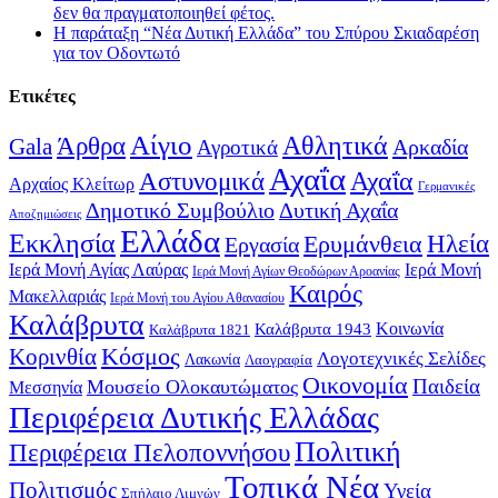
δεν θα πραγματοποιηθεί φέτος.
Η παράταξη “Νέα Δυτική Ελλάδα” του Σπύρου Σκιαδαρέση
για τον Οδοντωτό
Ετικέτες
Αίγιο
Άρθρα
Αθλητικά
Gala
Αρκαδία
Αγροτικά
Αχαΐα
Αχαΐα
Αστυνομικά
Αρχαίος Κλείτωρ
Γερμανικές
Δημοτικό Συμβούλιο
Δυτική Αχαΐα
Αποζημιώσεις
Ελλάδα
Εκκλησία
Ηλεία
Ερυμάνθεια
Εργασία
Ιερά Μονή Αγίας Λαύρας
Ιερά Μονή
Ιερά Μονή Αγίων Θεοδώρων Αροανίας
Καιρός
Μακελλαριάς
Ιερά Μονή του Αγίου Αθανασίου
Καλάβρυτα
Κοινωνία
Καλάβρυτα 1943
Καλάβρυτα 1821
Κόσμος
Κορινθία
Λογοτεχνικές Σελίδες
Λακωνία
Λαογραφία
Οικονομία
Παιδεία
Μουσείο Ολοκαυτώματος
Μεσσηνία
Περιφέρεια Δυτικής Ελλάδας
Πολιτική
Περιφέρεια Πελοποννήσου
Τοπικά Νέα
Πολιτισμός
Υγεία
Σπήλαιο Λιμνών