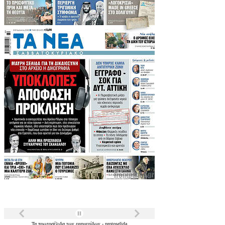
Τα
πρωτοσέλιδα
των
εφημερίδων
-
protoselida