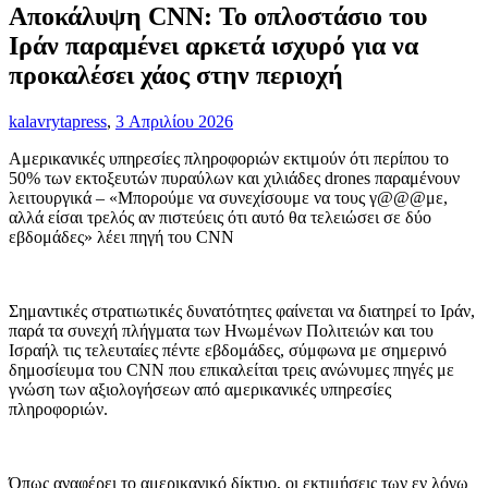
Αποκάλυψη CNN: Το οπλοστάσιο του
Ιράν παραμένει αρκετά ισχυρό για να
προκαλέσει χάος στην περιοχή
kalavrytapress
,
3 Απριλίου 2026
Αμερικανικές υπηρεσίες πληροφοριών εκτιμούν ότι περίπου το
50% των εκτοξευτών πυραύλων και χιλιάδες drones παραμένουν
λειτουργικά – «Μπορούμε να συνεχίσουμε να τους γ@@@με,
αλλά είσαι τρελός αν πιστεύεις ότι αυτό θα τελειώσει σε δύο
εβδομάδες» λέει πηγή του CNN
Σημαντικές στρατιωτικές δυνατότητες φαίνεται να διατηρεί το Ιράν,
παρά τα συνεχή πλήγματα των Ηνωμένων Πολιτειών και του
Ισραήλ τις τελευταίες πέντε εβδομάδες, σύμφωνα με σημερινό
δημοσίευμα του CNN που επικαλείται τρεις ανώνυμες πηγές με
γνώση των αξιολογήσεων από αμερικανικές υπηρεσίες
πληροφοριών.
Όπως αναφέρει το αμερικανικό δίκτυο, οι εκτιμήσεις των εν λόγω