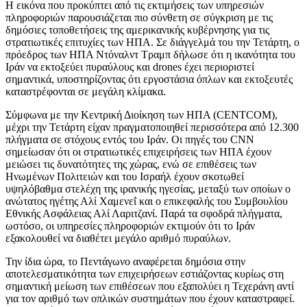
Η εικόνα που προκύπτει από τις εκτιμήσεις των υπηρεσιών
πληροφοριών παρουσιάζεται πιο σύνθετη σε σύγκριση με τις
δημόσιες τοποθετήσεις της αμερικανικής κυβέρνησης για τις
στρατιωτικές επιτυχίες των ΗΠΑ. Σε διάγγελμά του την Τετάρτη, ο
πρόεδρος των ΗΠΑ Ντόναλντ Τραμπ δήλωσε ότι η ικανότητα του
Ιράν να εκτοξεύει πυραύλους και drones έχει περιοριστεί
σημαντικά, υποστηρίζοντας ότι εργοστάσια όπλων και εκτοξευτές
καταστρέφονται σε μεγάλη κλίμακα.
Σύμφωνα με την Κεντρική Διοίκηση των ΗΠΑ (CENTCOM),
μέχρι την Τετάρτη είχαν πραγματοποιηθεί περισσότερα από 12.300
πλήγματα σε στόχους εντός του Ιράν. Οι πηγές του CNN
σημείωσαν ότι οι στρατιωτικές επιχειρήσεις των ΗΠΑ έχουν
μειώσει τις δυνατότητες της χώρας, ενώ σε επιθέσεις των
Ηνωμένων Πολιτειών και του Ισραήλ έχουν σκοτωθεί
υψηλόβαθμα στελέχη της ιρανικής ηγεσίας, μεταξύ των οποίων ο
ανώτατος ηγέτης Αλί Χαμενεΐ και ο επικεφαλής του Συμβουλίου
Εθνικής Ασφάλειας Αλί Λαριτζανί. Παρά τα σφοδρά πλήγματα,
ωστόσο, οι υπηρεσίες πληροφοριών εκτιμούν ότι το Ιράν
εξακολουθεί να διαθέτει μεγάλο αριθμό πυραύλων.
Την ίδια ώρα, το Πεντάγωνο αναφέρεται δημόσια στην
αποτελεσματικότητα των επιχειρήσεων εστιάζοντας κυρίως στη
σημαντική μείωση των επιθέσεων που εξαπολύει η Τεχεράνη αντί
για τον αριθμό των οπλικών συστημάτων που έχουν καταστραφεί.