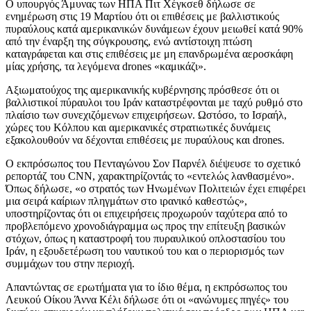
Ο υπουργός Άμυνας των ΗΠΑ Πιτ Χέγκσεθ δήλωσε σε
ενημέρωση στις 19 Μαρτίου ότι οι επιθέσεις με βαλλιστικούς
πυραύλους κατά αμερικανικών δυνάμεων έχουν μειωθεί κατά 90%
από την έναρξη της σύγκρουσης, ενώ αντίστοιχη πτώση
καταγράφεται και στις επιθέσεις με μη επανδρωμένα αεροσκάφη
μίας χρήσης, τα λεγόμενα drones «καμικάζι».
Αξιωματούχος της αμερικανικής κυβέρνησης πρόσθεσε ότι οι
βαλλιστικοί πύραυλοι του Ιράν καταστρέφονται με ταχύ ρυθμό στο
πλαίσιο των συνεχιζόμενων επιχειρήσεων. Ωστόσο, το Ισραήλ,
χώρες του Κόλπου και αμερικανικές στρατιωτικές δυνάμεις
εξακολουθούν να δέχονται επιθέσεις με πυραύλους και drones.
Ο εκπρόσωπος του Πενταγώνου Σον Παρνέλ διέψευσε το σχετικό
ρεπορτάζ του CNN, χαρακτηρίζοντάς το «εντελώς λανθασμένο».
Όπως δήλωσε, «ο στρατός των Ηνωμένων Πολιτειών έχει επιφέρει
μια σειρά καίριων πληγμάτων στο ιρανικό καθεστώς»,
υποστηρίζοντας ότι οι επιχειρήσεις προχωρούν ταχύτερα από το
προβλεπόμενο χρονοδιάγραμμα ως προς την επίτευξη βασικών
στόχων, όπως η καταστροφή του πυραυλικού οπλοστασίου του
Ιράν, η εξουδετέρωση του ναυτικού του και ο περιορισμός των
συμμάχων του στην περιοχή.
Απαντώντας σε ερωτήματα για το ίδιο θέμα, η εκπρόσωπος του
Λευκού Οίκου Άννα Κέλι δήλωσε ότι οι «ανώνυμες πηγές» του