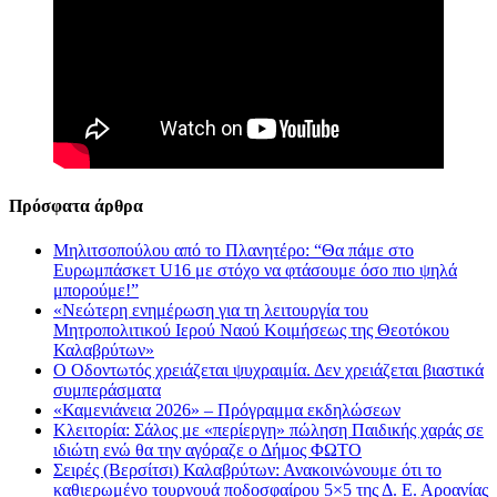
Πρόσφατα άρθρα
Μηλιτσοπούλου από το Πλανητέρο: “Θα πάμε στο
Ευρωμπάσκετ U16 με στόχο να φτάσουμε όσο πιο ψηλά
μπορούμε!”
«Νεώτερη ενημέρωση για τη λειτουργία του
Μητροπολιτικού Ιερού Ναού Κοιμήσεως της Θεοτόκου
Καλαβρύτων»
Ο Οδοντωτός χρειάζεται ψυχραιμία. Δεν χρειάζεται βιαστικά
συμπεράσματα
«Καμενιάνεια 2026» – Πρόγραμμα εκδηλώσεων
Κλειτορία: Σάλος με «περίεργη» πώληση Παιδικής χαράς σε
ιδιώτη ενώ θα την αγόραζε ο Δήμος ΦΩΤΟ
Σειρές (Βερσίτσι) Καλαβρύτων: Ανακοινώνουμε ότι το
καθιερωμένο τουρνουά ποδοσφαίρου 5×5 της Δ. Ε. Αροανίας