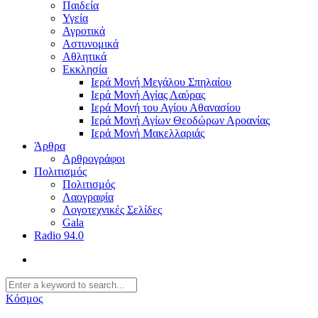
Παιδεία
Υγεία
Αγροτικά
Αστυνομικά
Αθλητικά
Εκκλησία
Ιερά Μονή Μεγάλου Σπηλαίου
Ιερά Μονή Αγίας Λαύρας
Ιερά Μονή του Αγίου Αθανασίου
Ιερά Μονή Αγίων Θεοδώρων Αροανίας
Ιερά Μονή Μακελλαριάς
Άρθρα
Αρθρογράφοι
Πολιτισμός
Πολιτισμός
Λαογραφία
Λογοτεχνικές Σελίδες
Gala
Radio 94.0
Κόσμος