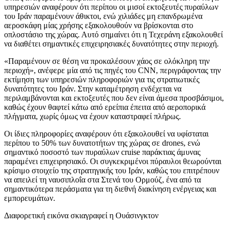
υπηρεσιών αναφέρουν ότι περίπου οι μισοί εκτοξευτές πυραύλων
του Ιράν παραμένουν άθικτοι, ενώ χιλιάδες μη επανδρωμένα
αεροσκάφη μίας χρήσης εξακολουθούν να βρίσκονται στο
οπλοστάσιο της χώρας. Αυτό σημαίνει ότι η Τεχεράνη εξακολουθεί
να διαθέτει σημαντικές επιχειρησιακές δυνατότητες στην περιοχή.
«Παραμένουν σε θέση να προκαλέσουν χάος σε ολόκληρη την
περιοχή», ανέφερε μία από τις πηγές του CNN, περιγράφοντας την
εκτίμηση των υπηρεσιών πληροφοριών για τις στρατιωτικές
δυνατότητες του Ιράν. Στην καταμέτρηση ενδέχεται να
περιλαμβάνονται και εκτοξευτές που δεν είναι άμεσα προσβάσιμοι,
καθώς έχουν θαφτεί κάτω από ερείπια έπειτα από αεροπορικά
πλήγματα, χωρίς όμως να έχουν καταστραφεί πλήρως.
Οι ίδιες πληροφορίες αναφέρουν ότι εξακολουθεί να υφίσταται
περίπου το 50% των δυνατοτήτων της χώρας σε drones, ενώ
σημαντικό ποσοστό των πυραύλων cruise παράκτιας άμυνας
παραμένει επιχειρησιακό. Οι συγκεκριμένοι πύραυλοι θεωρούνται
κρίσιμο στοιχείο της στρατηγικής του Ιράν, καθώς του επιτρέπουν
να απειλεί τη ναυσιπλοΐα στα Στενά του Ορμούζ, ένα από τα
σημαντικότερα περάσματα για τη διεθνή διακίνηση ενέργειας και
εμπορευμάτων.
Διαφορετική εικόνα σκιαγραφεί η Ουάσινγκτον