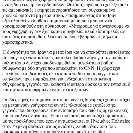
εντός δύο έως τριών εβδομάδων. Ωστόσο, πηγή που έχει εξετάσει
τις αμερικανικές εκτιμήσεις χαρακτήρισε τον συγκεκριμένο
χρονικό ορίζοντα μη ρεαλιστικό, επισημαίνοντας ότι το Ιράν
εξακολουθεί να διαθέτει σημαντικά μέσα που μπορούν να
χρησιμοποιηθούν στη σύγκρουση. «Μπορούμε να συνεχίσουμε να
τους γ@@@με, δεν έχω καμία αμφιβολία, αλλά είσαι τρελός αν
πιστεύεις ότι αυτό θα τελειώσει σε δύο εβδομάδες», δήλωσε
χαρακτηριστικά.
Η δυνατότητα του Ιράν να μεταφέρει και να αποκρύπτει εκτοξευτές
σε υπόγειες εγκαταστάσεις αποτελεί βασικό λόγο για τον οποίο το
οπλοστάσιο δεν έχει αποδυναμωθεί σε μεγαλύτερο βαθμό,
σύμφωνα με δύο πηγές που επικαλείται το CNN. Η χώρα έχει
επενδύσει επί δεκαετίες σε εκτεταμένα δίκτυα σηράγγων και
σπηλαίων, προετοιμαζόμενη για ενδεχόμενη στρατιωτική
σύγκρουση, γεγονός που καθιστά ιδιαίτερα δύσκολο τον εντοπισμό
και την καταστροφή των κινητών εκτοξευτών.
Οι ίδιες πηγές επισημαίνουν ότι οι ιρανικές δυνάμεις έχουν επιτύχει
να μετακινούν γρήγορα τις κινητές πλατφόρμες εκτόξευσης,
γεγονός που δυσχεραίνει τον εντοπισμό τους από τις αμερικανικές
και ισραηλινές δυνάμεις. Η τακτική αυτή παρουσιάζει ομοιότητες
με τις προκλήσεις που έχουν αντιμετωπίσει οι Ηνωμένες Πολιτείες
στην Υεμένη απέναντι στους αντάρτες Χούθι, έναν από τους
βασικούς συμμάχους του Ιράν στην περιοχή, οι οποίοι