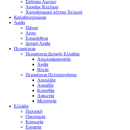
Σπήλαιο Λιμνών
Αρχαίος Κλείτωρ
Χιονοδρομικό κέντρο Χελμού
Καλαβρυτοχώρια
Αχαΐα
Πάτρα
Αίγιο
Ερυμάνθεια
Δυτική Αχαΐα
Περιφέρεια
Περιφέρεια Δυτικής Ελλάδας
Αιτωλοακαρνανία
Αχαΐα
Ηλεία
Περιφέρεια Πελοποννήσου
Αργολίδα
Αρκαδία
Κορινθία
Λακωνία
Μεσσηνία
Ελλάδα
Πολιτική
Οικονομία
Κοινωνία
Εργασία