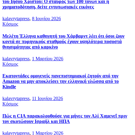
του Ιησού Χριστού: Ο σταυρός των 100 τόνων και η
χρηματοδότηση, δείτε εντυπωσιακές εικόνες
kalavrytapress
,
8 Ιουνίου 2026
Κόσμος
Μελέτη Έλληνα καθηγητή του Χάρβαρντ λέει ότι όσοι ζουν
κοντά σε πυρηνικούς σταθμούς έχουν υψηλότερα ποσοστά
θνησιμότητας από καρκίνο
kalavrytapress
,
1 Μαρτίου 2026
Κόσμος
Εκατοντάδες ομογενείς πανεπιστημιακοί ζητούν από την
Amazon να μην αποκλείσει την ελληνική γλώσσα από το
Kindle
kalavrytapress
,
11 Ιουνίου 2026
Κόσμος
Πώς η CIA παρακολουθούσε για μήνες τον Αλί Χαμενεΐ πριν
τον σκοτώσουν Ισραήλ και ΗΠΑ
kalavrytapress
,
1 Μαρτίου 2026